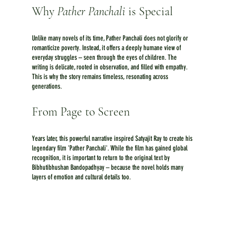
Why 
Pather Panchali
 is Special
Unlike many novels of its time, Pather Panchali does not glorify or 
romanticize poverty. Instead, it offers a deeply humane view of 
everyday struggles – seen through the eyes of children. The 
writing is delicate, rooted in observation, and filled with empathy. 
This is why the story remains timeless, resonating across 
generations.
From Page to Screen
Years later, this powerful narrative inspired Satyajit Ray to create his 
legendary film 'Pather Panchali'. While the film has gained global 
recognition, it is important to return to the original text by 
Bibhutibhushan Bandopadhyay – because the novel holds many 
layers of emotion and cultural details too.