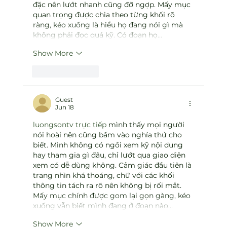
đặc nên lướt nhanh cũng đỡ ngợp. Mấy mục 
quan trọng được chia theo từng khối rõ 
ràng, kéo xuống là hiểu họ đang nói gì mà 
không phải đọc quá kỹ. Có đoạn họ…
Show More
Like
Reply
Guest
Jun 18
luongsontv trực tiếp
 mình thấy mọi người 
nói hoài nên cũng bấm vào nghía thử cho 
biết. Mình không có ngồi xem kỹ nội dung 
hay tham gia gì đâu, chỉ lướt qua giao diện 
xem có dễ dùng không. Cảm giác đầu tiên là 
trang nhìn khá thoáng, chữ với các khối 
thông tin tách ra rõ nên không bị rối mắt. 
Mấy mục chính được gom lại gọn gàng, kéo 
xuống vẫn biết mình đang ở đoạn nào…
Show More