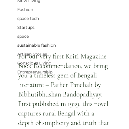
Slow Living
Fashion
space tech
Startups
space
sustainable fashion
Artisan Stories
For our very first Kriti Magazine 
Conscious Living
Book Recommendation, we bring 
Entrepreneurship
you a timeless gem of Bengali 
literature – Pather Panchali by 
Bibhutibhushan Bandopadhyay. 
First published in 1929, this novel 
captures rural Bengal with a 
depth of simplicity and truth that 