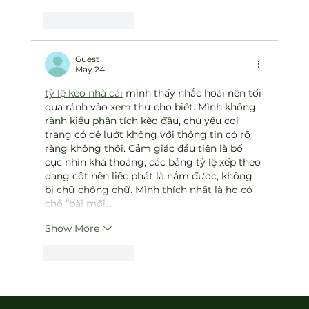
Like
Reply
Guest
May 24
tỷ lệ kèo nhà cái
 mình thấy nhắc hoài nên tối 
qua rảnh vào xem thử cho biết. Mình không 
rành kiểu phân tích kèo đâu, chủ yếu coi 
trang có dễ lướt không với thông tin có rõ 
ràng không thôi. Cảm giác đầu tiên là bố 
cục nhìn khá thoáng, các bảng tỷ lệ xếp theo 
dạng cột nên liếc phát là nắm được, không 
bị chữ chồng chữ. Mình thích nhất là họ có 
chỗ “bài mới…
Show More
Like
Reply