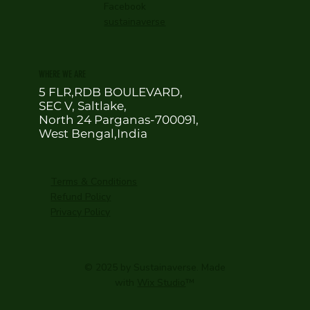
Facebook
sustainaverse
WHERE WE ARE
5 FLR,RDB BOULEVARD,
SEC V, Saltlake,
North 24 Parganas-700091,
West Bengal,India
Terms & Conditions
Refund Policy
Privacy Policy
© 2025 by Sustainaverse. Made
with
Wix Studio
™